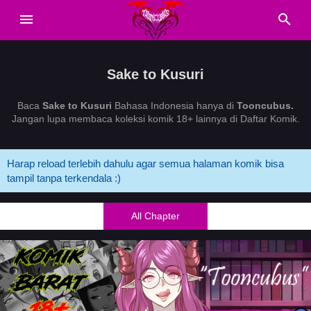
Sake to Kusuri
Baca
Sake to Kusuri
Bahasa Indonesia hanya di
Tooncubus.
Jangan lupa membaca koleksi komik 18+ lainnya di Daftar Komik.
Harap reload terlebih dahulu agar semua halaman komik bisa
tampil tanpa terkendala :)
All Chapter