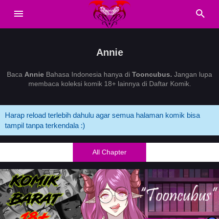
Annie
Baca
Annie
Bahasa Indonesia hanya di
Tooncubus.
Jangan lupa
membaca koleksi komik 18+ lainnya di Daftar Komik.
Harap reload terlebih dahulu agar semua halaman komik bisa
tampil tanpa terkendala :)
All Chapter