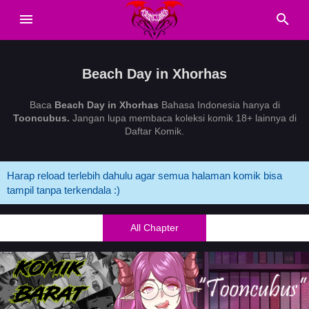
Beach Day in Xhorhas
Baca
Beach Day in Xhorhas
Bahasa Indonesia hanya di
Tooncubus.
Jangan lupa membaca koleksi komik 18+ lainnya di
Daftar Komik.
Harap reload terlebih dahulu agar semua halaman komik bisa
tampil tanpa terkendala :)
All Chapter