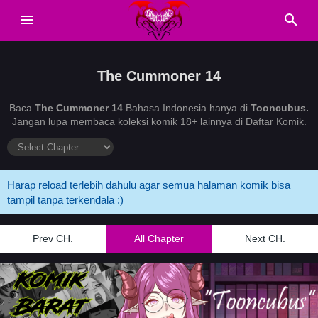
The Cummoner 14
Baca
The Cummoner 14
Bahasa Indonesia hanya di
Tooncubus.
Jangan lupa membaca koleksi komik 18+ lainnya di Daftar Komik.
Harap reload terlebih dahulu agar semua halaman komik bisa
tampil tanpa terkendala :)
Prev CH.
All Chapter
Next CH.