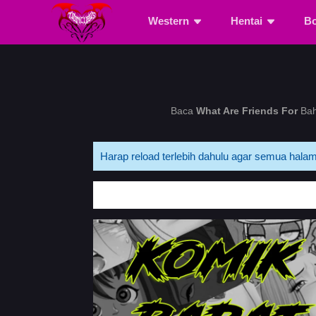
Western
Hentai
B
Baca
What Are Friends For
Bah
Harap reload terlebih dahulu agar semua halam