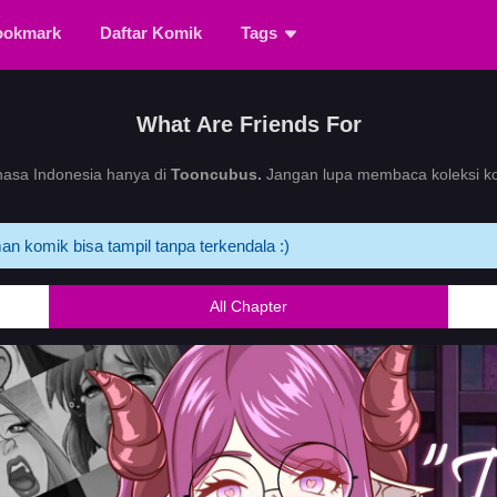
ookmark
Daftar Komik
Tags
What Are Friends For
asa Indonesia hanya di
Tooncubus.
Jangan lupa membaca koleksi kom
an komik bisa tampil tanpa terkendala :)
All Chapter