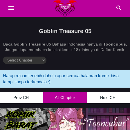
Goblin Treasure 05
Baca
Goblin Treasure 05
Bahasa Indonesia hanya di
Tooncubus.
Jangan lupa membaca koleksi komik 18+ lainnya di Daftar Komik.
Harap reload terlebih dahulu agar semua halaman komik bisa
tampil tanpa terkendala :)
Prev CH.
All Chapter
Next CH.