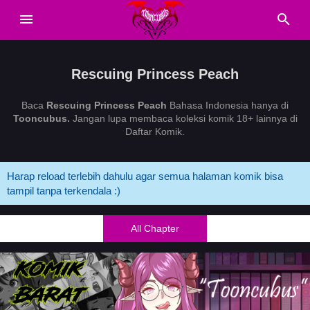
Rescuing Princess Peach
Baca
Rescuing Princess Peach
Bahasa Indonesia hanya di
Tooncubus.
Jangan lupa membaca koleksi komik 18+ lainnya di
Daftar Komik.
Harap reload terlebih dahulu agar semua halaman komik bisa
tampil tanpa terkendala :)
All Chapter