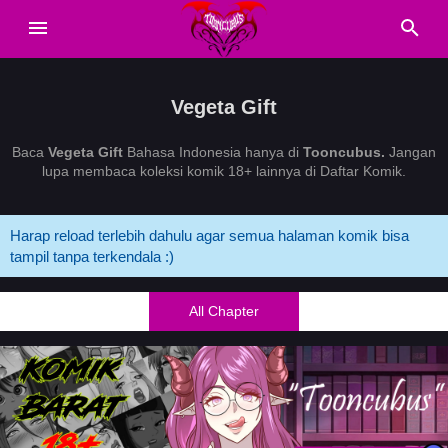
Vegeta Gift
Baca
Vegeta Gift
Bahasa Indonesia hanya di
Tooncubus.
Jangan
lupa membaca koleksi komik 18+ lainnya di Daftar Komik.
Harap reload terlebih dahulu agar semua halaman komik bisa
tampil tanpa terkendala :)
All Chapter