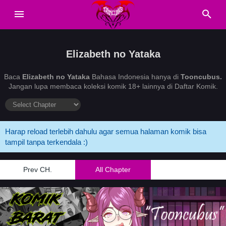
Elizabeth no Yataka
Baca
Elizabeth no Yataka
Bahasa Indonesia hanya di
Tooncubus.
Jangan lupa membaca koleksi komik 18+ lainnya di Daftar Komik.
Harap reload terlebih dahulu agar semua halaman komik bisa
tampil tanpa terkendala :)
Prev CH.
All Chapter