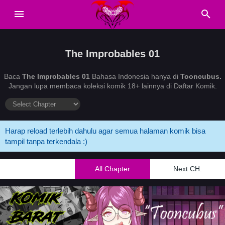
The Improbables 01
Baca
The Improbables 01
Bahasa Indonesia hanya di
Tooncubus.
Jangan lupa membaca koleksi komik 18+ lainnya di Daftar Komik.
Harap reload terlebih dahulu agar semua halaman komik bisa
tampil tanpa terkendala :)
All Chapter
Next CH.