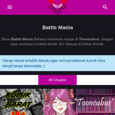
Battle Mania
Baca
Battle Mania
Bahasa Indonesia hanya di
Tooncubus.
Jangan
lupa membaca koleksi komik 18+ lainnya di Daftar Komik.
Harap reload terlebih dahulu agar semua halaman komik bisa
tampil tanpa terkendala :)
All Chapter