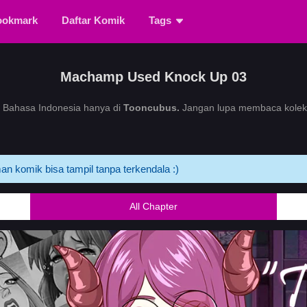
ookmark
Daftar Komik
Tags
Machamp Used Knock Up 03
Bahasa Indonesia hanya di
Tooncubus.
Jangan lupa membaca koleksi
an komik bisa tampil tanpa terkendala :)
All Chapter