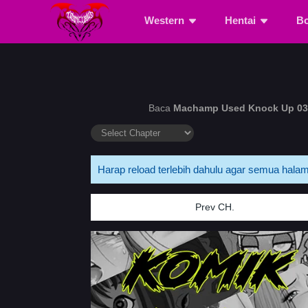
Western
Hentai
B
Baca
Machamp Used Knock Up 03
Harap reload terlebih dahulu agar semua halam
Prev CH.