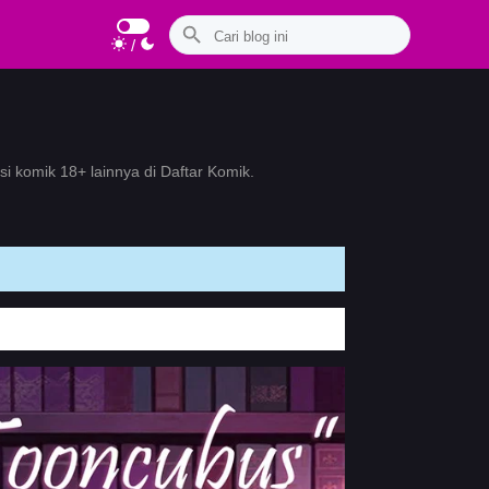
/
 komik 18+ lainnya di Daftar Komik.