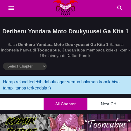
Deriheru Yondara Moto Doukyuusei Ga Kita 1
Baca
Deriheru Yondara Moto Doukyuusei Ga Kita 1
Bahasa
Indonesia hanya di
Tooncubus.
Jangan lupa membaca koleksi komik
18+ lainnya di Daftar Komik.
Harap reload terlebih dahulu agar semua halaman komik bisa
tampil tanpa terkendala :)
All Chapter
Next CH.