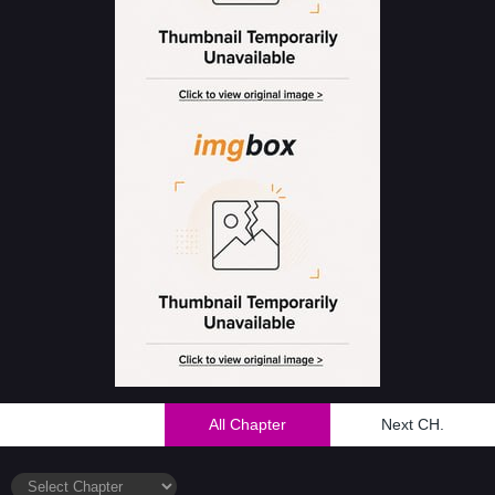
All Chapter
Next CH.